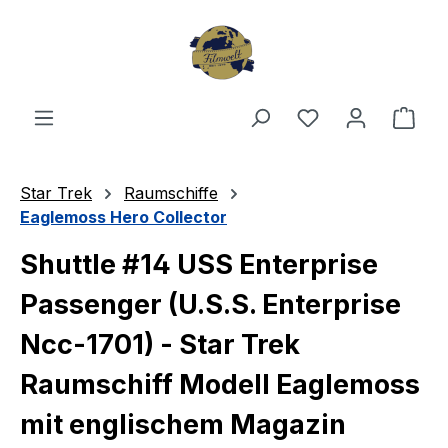
Zum Hauptinhalt springen
Du hast 0 Produ
Ware
Star Trek
Raumschiffe
Eaglemoss Hero Collector
Shuttle #14 USS Enterprise
Passenger (U.S.S. Enterprise
Ncc-1701) - Star Trek
Raumschiff Modell Eaglemoss
mit englischem Magazin