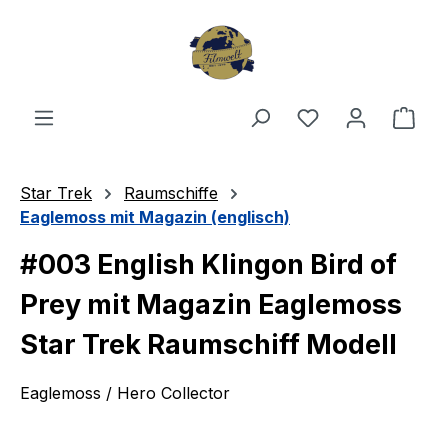
Zum Hauptinhalt springen
Du hast 0 Produ
Ware
Star Trek
Raumschiffe
Eaglemoss mit Magazin (englisch)
#003 English Klingon Bird of
Prey mit Magazin Eaglemoss
Star Trek Raumschiff Modell
Eaglemoss / Hero Collector
Bildergalerie überspringen