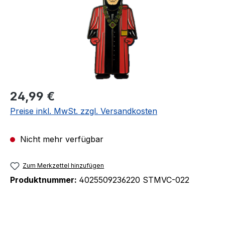
Regulärer Preis:
24,99 €
Preise inkl. MwSt. zzgl. Versandkosten
Nicht mehr verfügbar
Zum Merkzettel hinzufügen
Produktnummer:
4025509236220 STMVC-022