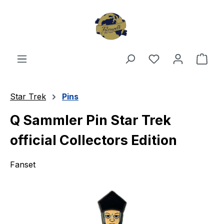
Zum Hauptinhalt springen
Du hast 0 Produ
Ware
Star Trek
Pins
Q Sammler Pin Star Trek
official Collectors Edition
Fanset
Bildergalerie überspringen