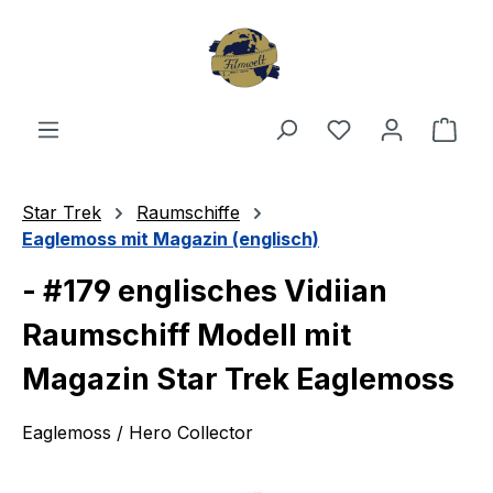
Zum Hauptinhalt springen
Du hast 0 Produ
Ware
Star Trek
Raumschiffe
Eaglemoss mit Magazin (englisch)
- #179 englisches Vidiian
Raumschiff Modell mit
Magazin Star Trek Eaglemoss
Eaglemoss / Hero Collector
Bildergalerie überspringen