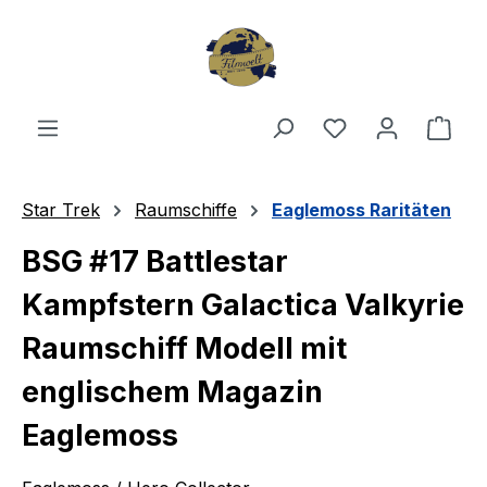
Zum Hauptinhalt springen
Du hast 0 Produ
Ware
Star Trek
Raumschiffe
Eaglemoss Raritäten
BSG #17 Battlestar
Kampfstern Galactica Valkyrie
Raumschiff Modell mit
englischem Magazin
Eaglemoss