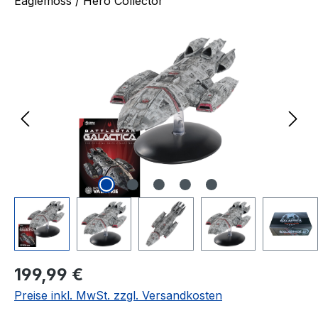
Eaglemoss / Hero Collector
Bildergalerie überspringen
Regulärer Preis:
199,99 €
Preise inkl. MwSt. zzgl. Versandkosten