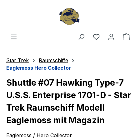
Zum Hauptinhalt springen
Du hast 0 Produ
Ware
Star Trek
Raumschiffe
Eaglemoss Hero Collector
Shuttle #07 Hawking Type-7
U.S.S. Enterprise 1701-D - Star
Trek Raumschiff Modell
Eaglemoss mit Magazin
Eaglemoss / Hero Collector