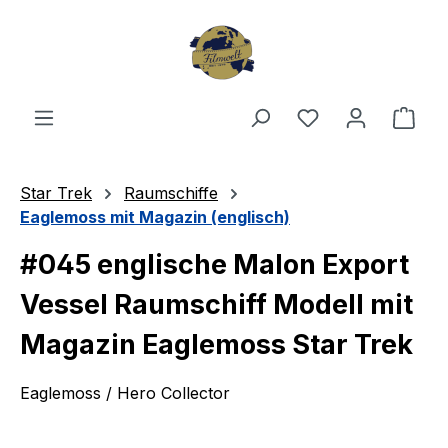
Zum Hauptinhalt springen
Du hast 0 Produ
Ware
Star Trek
Raumschiffe
Eaglemoss mit Magazin (englisch)
#045 englische Malon Export
Vessel Raumschiff Modell mit
Magazin Eaglemoss Star Trek
Eaglemoss / Hero Collector
Bildergalerie überspringen