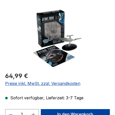
Bildergalerie überspringen
Regulärer Preis:
64,99 €
Preise inkl. MwSt. zzgl. Versandkosten
Sofort verfügbar, Lieferzeit: 3-7 Tage
Produkt Anzahl: Gib den gewünschten We
In den Warenkorb