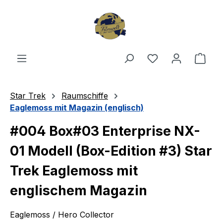
Zum Hauptinhalt springen
Du hast 0 Produ
Ware
Star Trek
Raumschiffe
Eaglemoss mit Magazin (englisch)
#004 Box#03 Enterprise NX-
01 Modell (Box-Edition #3) Star
Trek Eaglemoss mit
englischem Magazin
Eaglemoss / Hero Collector