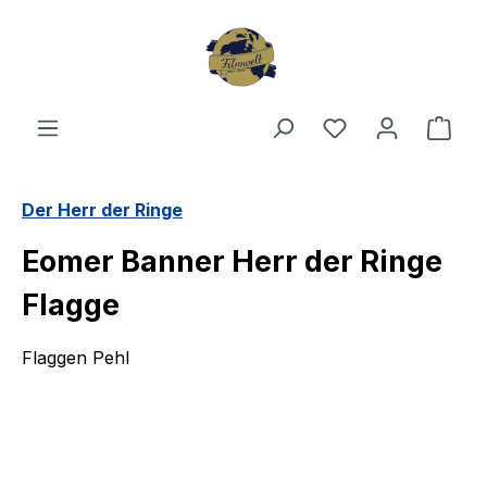
Zum Hauptinhalt springen
Du hast 0 Produ
Ware
Der Herr der Ringe
Eomer Banner Herr der Ringe
Flagge
Flaggen Pehl
Bildergalerie überspringen