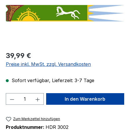
Regulärer Preis:
39,99 €
Preise inkl. MwSt. zzgl. Versandkosten
Sofort verfügbar, Lieferzeit: 3-7 Tage
Produkt Anzahl: Gib den gewünschten We
In den Warenkorb
Zum Merkzettel hinzufügen
Produktnummer:
HDR 3002