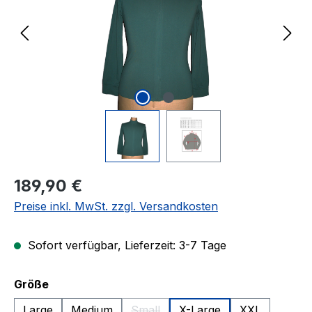
Regulärer Preis:
189,90 €
Preise inkl. MwSt. zzgl. Versandkosten
Sofort verfügbar, Lieferzeit: 3-7 Tage
auswählen
Größe
Large
Medium
Small
X-Large
XXL