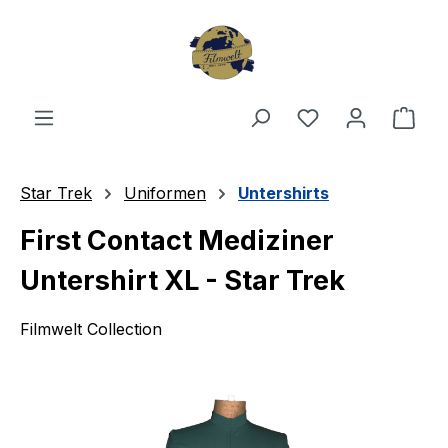
Zum Hauptinhalt springen
Du hast 0 Produ
Ware
Star Trek
Uniformen
Untershirts
First Contact Mediziner
Untershirt XL - Star Trek
Filmwelt Collection
Bildergalerie überspringen