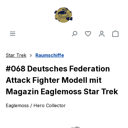
Zum Hauptinhalt springen
Du hast 0 Produ
Ware
Star Trek
Raumschiffe
#068 Deutsches Federation
Attack Fighter Modell mit
Magazin Eaglemoss Star Trek
Eaglemoss / Hero Collector
Bildergalerie überspringen