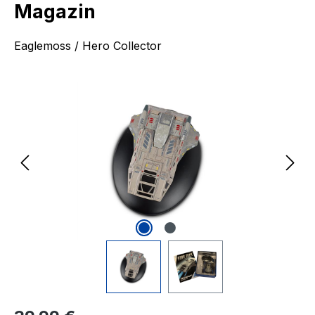
Magazin
Eaglemoss / Hero Collector
Bildergalerie überspringen
Regulärer Preis: