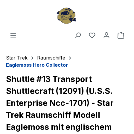
Zum Hauptinhalt springen
Du hast 0 Produ
Ware
Star Trek
Raumschiffe
Eaglemoss Hero Collector
Shuttle #13 Transport
Shuttlecraft (12091) (U.S.S.
Enterprise Ncc-1701) - Star
Trek Raumschiff Modell
Eaglemoss mit englischem