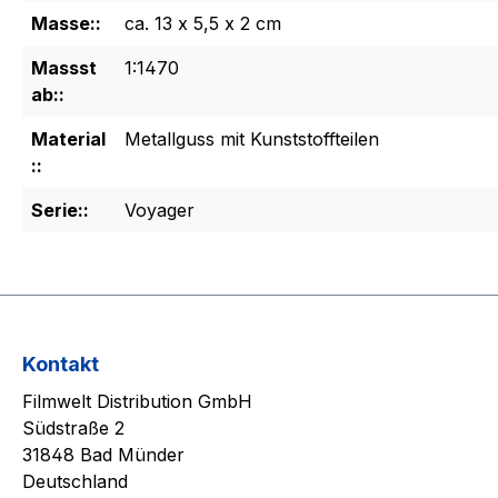
Masse::
ca. 13 x 5,5 x 2 cm
Massst
1:1470
ab::
Material
Metallguss mit Kunststoffteilen
::
Serie::
Voyager
Kontakt
Filmwelt Distribution GmbH
Südstraße 2
31848 Bad Münder
Deutschland