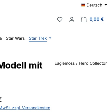
Deutsch
Du hast 0 Produkte auf 
0,00 €
Ware
a
Star Wars
Star Trek
Modell mit
Eaglemoss / Hero Collector
eis:
€
. MwSt. zzgl. Versandkosten