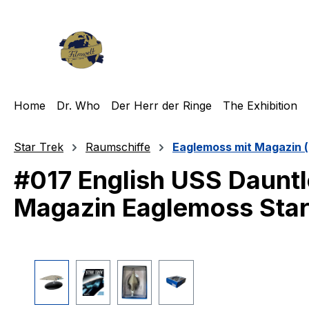
m Hauptinhalt springen
Zur Suche springen
Zur Hauptnavigation springen
Home
Dr. Who
Der Herr der Ringe
The Exhibition
Star Trek
Raumschiffe
Eaglemoss mit Magazin (
#017 English USS Daunt
Magazin Eaglemoss Star
Bildergalerie überspringen