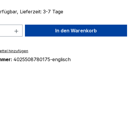
fügbar, Lieferzeit: 3-7 Tage
 Anzahl: Gib den gewünschten Wert ein 
In den Warenkorb
ttel hinzufügen
mmer:
4025508780175-englisch