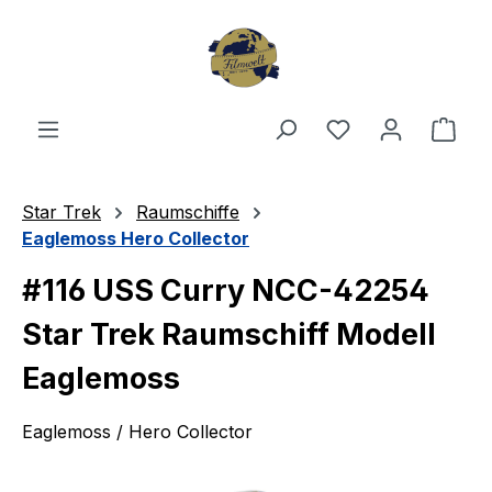
Zum Hauptinhalt springen
Du hast 0 Produ
Ware
Star Trek
Raumschiffe
Eaglemoss Hero Collector
#116 USS Curry NCC-42254
Star Trek Raumschiff Modell
Eaglemoss
Eaglemoss / Hero Collector
Bildergalerie überspringen