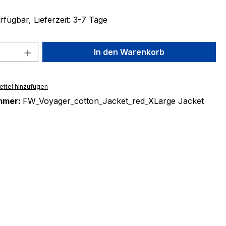
fügbar, Lieferzeit: 3-7 Tage
 Anzahl: Gib den gewünschten Wert ein 
In den Warenkorb
ttel hinzufügen
mmer:
FW_Voyager_cotton_Jacket_red_XLarge Jacket