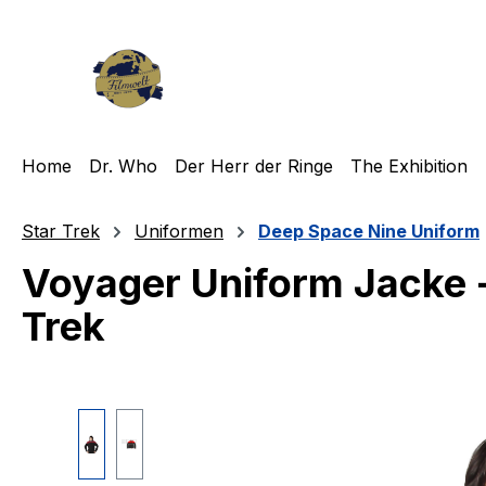
m Hauptinhalt springen
Zur Suche springen
Zur Hauptnavigation springen
Home
Dr. Who
Der Herr der Ringe
The Exhibition
Star Trek
Uniformen
Deep Space Nine Uniform
Voyager Uniform Jacke 
Trek
Bildergalerie überspringen