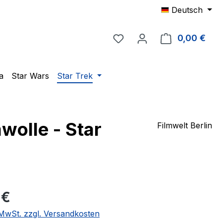
Deutsch
Du hast 0 Produkte auf 
0,00 €
Ware
a
Star Wars
Star Trek
olle - Star
Filmwelt Berlin
eis:
 €
. MwSt. zzgl. Versandkosten