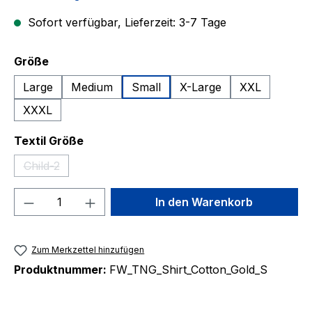
Sofort verfügbar, Lieferzeit: 3-7 Tage
auswählen
Größe
Large
Medium
Small
X-Large
XXL
XXXL
auswählen
Textil Größe
Child-2
(Diese Option ist zurzeit nicht verfügbar.)
Produkt Anzahl: Gib den gewünschten We
In den Warenkorb
Zum Merkzettel hinzufügen
Produktnummer:
FW_TNG_Shirt_Cotton_Gold_S