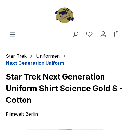
Zum Hauptinhalt springen
Du hast 0 Produ
Ware
Star Trek
Uniformen
Next Generation Uniform
Star Trek Next Generation
Uniform Shirt Science Gold S -
Cotton
Filmwelt Berlin
Bildergalerie überspringen