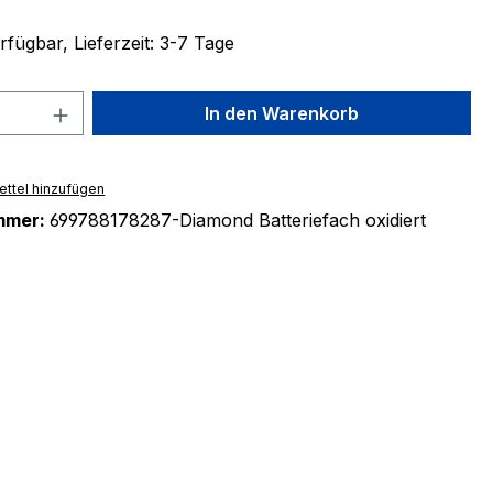
fügbar, Lieferzeit: 3-7 Tage
 Anzahl: Gib den gewünschten Wert ein 
In den Warenkorb
ttel hinzufügen
mmer:
699788178287-Diamond Batteriefach oxidiert