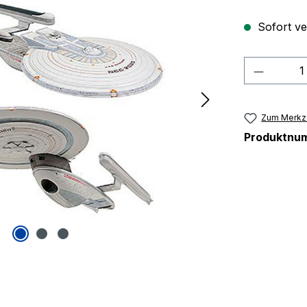
Sofort ver
Produkt
Zum Merkze
Produktnu