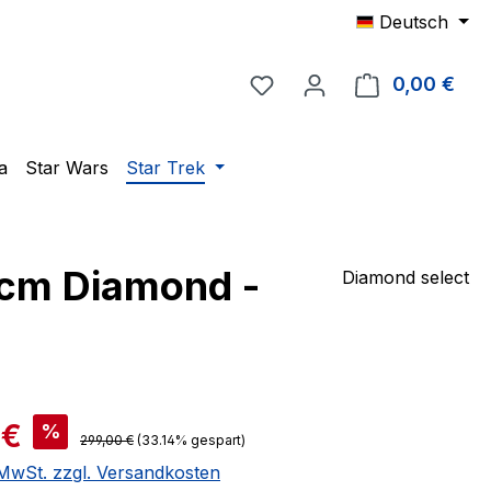
Deutsch
Du hast 0 Produkte auf 
0,00 €
Ware
a
Star Wars
Star Trek
5cm Diamond -
Diamond select
is:
 €
%
Regulärer Preis:
299,00 €
(33.14% gespart)
. MwSt. zzgl. Versandkosten