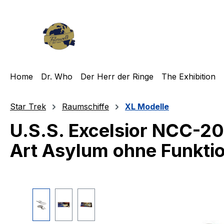
m Hauptinhalt springen
Zur Suche springen
Zur Hauptnavigation springen
Home
Dr. Who
Der Herr der Ringe
The Exhibition
Star Trek
Raumschiffe
XL Modelle
U.S.S. Excelsior NCC-2
Art Asylum ohne Funkti
Bildergalerie überspringen