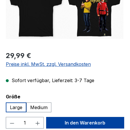
Regulärer Preis:
29,99 €
Preise inkl. MwSt. zzgl. Versandkosten
Sofort verfügbar, Lieferzeit: 3-7 Tage
auswählen
Größe
Large
Medium
Produkt Anzahl: Gib den gewünschten We
In den Warenkorb