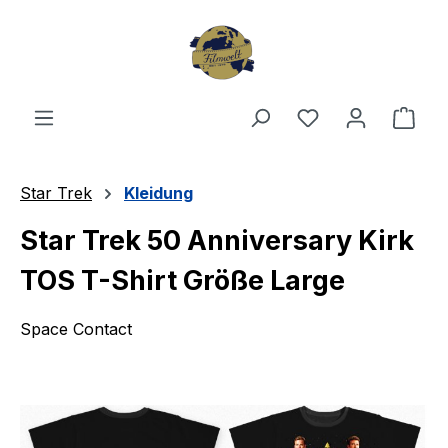
Zum Hauptinhalt springen
Du hast 0 Produ
Ware
Star Trek
Kleidung
Star Trek 50 Anniversary Kirk
TOS T-Shirt Größe Large
Space Contact
Bildergalerie überspringen