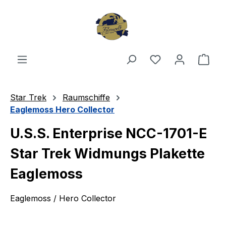
Zum Hauptinhalt springen
Du hast 0 Produ
Ware
Star Trek
Raumschiffe
Eaglemoss Hero Collector
U.S.S. Enterprise NCC-1701-E
Star Trek Widmungs Plakette
Eaglemoss
Eaglemoss / Hero Collector
Bildergalerie überspringen