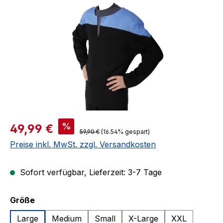
Verkaufspreis:
%
49,99 €
Regulärer Preis:
59,90 €
(16.54% gespart)
Preise inkl. MwSt. zzgl. Versandkosten
Sofort verfügbar, Lieferzeit: 3-7 Tage
auswählen
Größe
Large
Medium
Small
X-Large
XXL