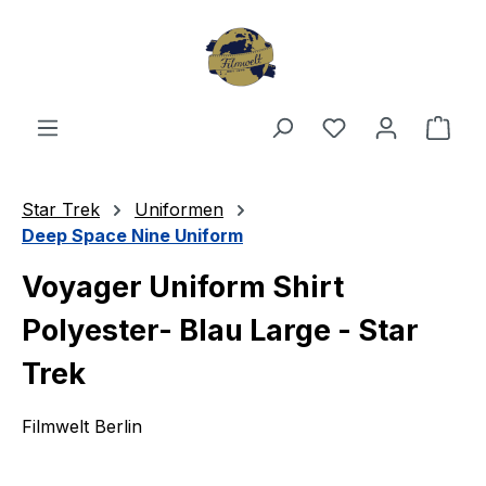
Zum Hauptinhalt springen
Du hast 0 Produ
Ware
Star Trek
Uniformen
Deep Space Nine Uniform
Voyager Uniform Shirt
Polyester- Blau Large - Star
Trek
Filmwelt Berlin
Bildergalerie überspringen