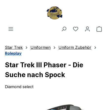
Zum Hauptinhalt springen
Du hast 0 Produ
Ware
Star Trek
Uniformen
Uniform Zubehör
Roleplay
Star Trek III Phaser - Die
Suche nach Spock
Diamond select
Bildergalerie überspringen