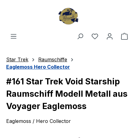
Zum Hauptinhalt springen
Du hast 0 Produ
Ware
Star Trek
Raumschiffe
Eaglemoss Hero Collector
#161 Star Trek Void Starship
Raumschiff Modell Metall aus
Voyager Eaglemoss
Eaglemoss / Hero Collector
Bildergalerie überspringen