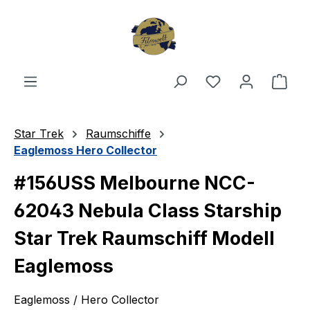
Zum Hauptinhalt springen
Du hast 0 Produ
Ware
Star Trek
Raumschiffe
Eaglemoss Hero Collector
#156USS Melbourne NCC-
62043 Nebula Class Starship
Star Trek Raumschiff Modell
Eaglemoss
Eaglemoss / Hero Collector