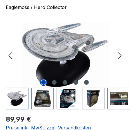
Eaglemoss / Hero Collector
Bildergalerie überspringen
Regulärer Preis:
89,99 €
Preise inkl. MwSt. zzgl. Versandkosten