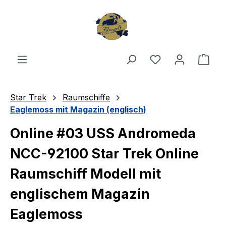
Zum Hauptinhalt springen
Du hast 0 Produ
Ware
Star Trek
Raumschiffe
Eaglemoss mit Magazin (englisch)
Online #03 USS Andromeda
NCC-92100 Star Trek Online
Raumschiff Modell mit
englischem Magazin
Eaglemoss