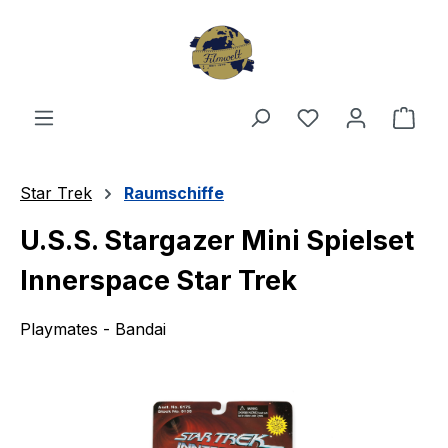
Zum Hauptinhalt springen
Du hast 0 Produ
Ware
Star Trek
Raumschiffe
U.S.S. Stargazer Mini Spielset
Innerspace Star Trek
Playmates - Bandai
Bildergalerie überspringen