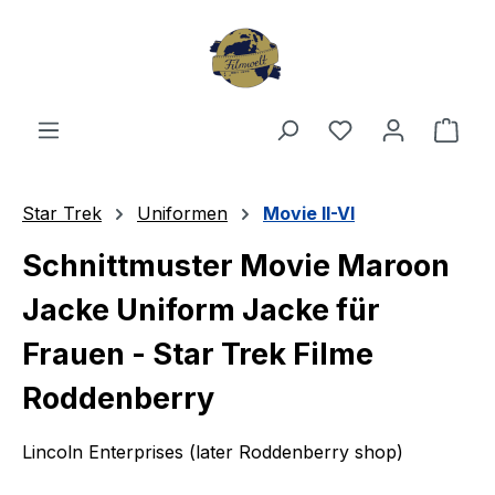
Zum Hauptinhalt springen
Du hast 0 Produ
Ware
Star Trek
Uniformen
Movie II-VI
Schnittmuster Movie Maroon
Jacke Uniform Jacke für
Frauen - Star Trek Filme
Roddenberry
Lincoln Enterprises (later Roddenberry shop)