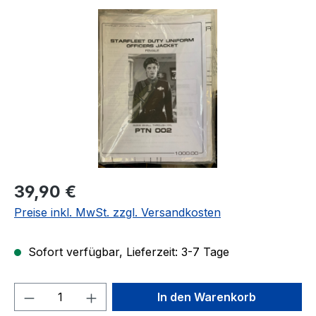
Bildergalerie überspringen
Regulärer Preis:
39,90 €
Preise inkl. MwSt. zzgl. Versandkosten
Sofort verfügbar, Lieferzeit: 3-7 Tage
Produkt Anzahl: Gib den gewünschten We
In den Warenkorb