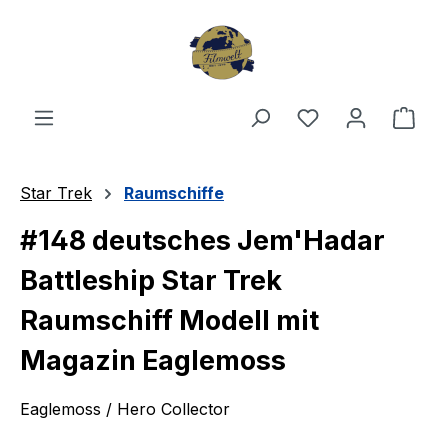
Zum Hauptinhalt springen
Du hast 0 Produ
Ware
Star Trek
Raumschiffe
#148 deutsches Jem'Hadar
Battleship Star Trek
Raumschiff Modell mit
Magazin Eaglemoss
Eaglemoss / Hero Collector