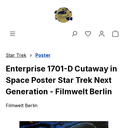
Zum Hauptinhalt springen
Du hast 0 Produ
Ware
Star Trek
Poster
Enterprise 1701-D Cutaway in
Space Poster Star Trek Next
Generation - Filmwelt Berlin
Filmwelt Berlin
Bildergalerie überspringen