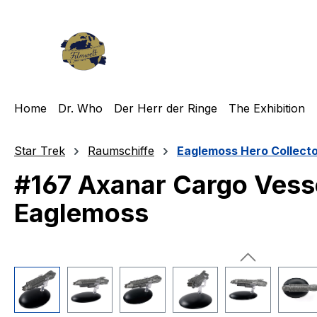
m Hauptinhalt springen
Zur Suche springen
Zur Hauptnavigation springen
Home
Dr. Who
Der Herr der Ringe
The Exhibition
Star Trek
Raumschiffe
Eaglemoss Hero Collect
#167 Axanar Cargo Vesse
Eaglemoss
Bildergalerie überspringen