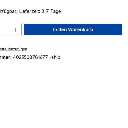
fügbar, Lieferzeit: 3-7 Tage
 Anzahl: Gib den gewünschten Wert ein 
In den Warenkorb
ttel hinzufügen
mmer:
4025508781677 -ship