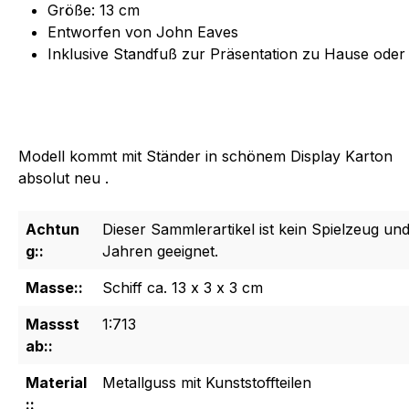
Größe
: 13 cm
Entworfen von John Eaves
Inklusive Standfuß zur Präsentation zu Hause oder
Modell kommt mit Ständer in schönem Display Karton
absolut neu .
Achtun
Dieser Sammlerartikel ist kein Spielzeug und
g::
Jahren geeignet.
Masse::
Schiff ca. 13 x 3 x 3 cm
Massst
1:713
ab::
Material
Metallguss mit Kunststoffteilen
::