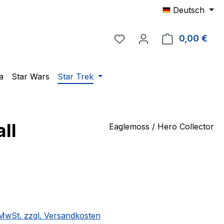
Deutsch
Du hast 0 Produkte auf 
0,00 €
Ware
a
Star Wars
Star Trek
ll
Eaglemoss / Hero Collector
eis:
€
. MwSt. zzgl. Versandkosten