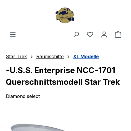
Zum Hauptinhalt springen
Du hast 0 Produ
Ware
Star Trek
Raumschiffe
XL Modelle
-U.S.S. Enterprise NCC-1701
Querschnittsmodell Star Trek
Diamond select
Bildergalerie überspringen