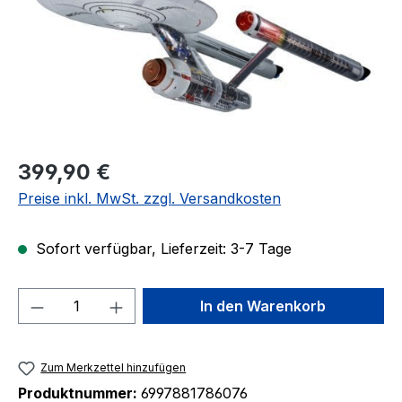
Regulärer Preis:
399,90 €
Preise inkl. MwSt. zzgl. Versandkosten
Sofort verfügbar, Lieferzeit: 3-7 Tage
Produkt Anzahl: Gib den gewünschten We
In den Warenkorb
Zum Merkzettel hinzufügen
Produktnummer:
6997881786076