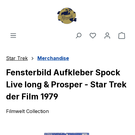
Zum Hauptinhalt springen
Du hast 0 Produ
Ware
Star Trek
Merchandise
Fensterbild Aufkleber Spock
Live long & Prosper - Star Trek
der Film 1979
Filmwelt Collection
Bildergalerie überspringen