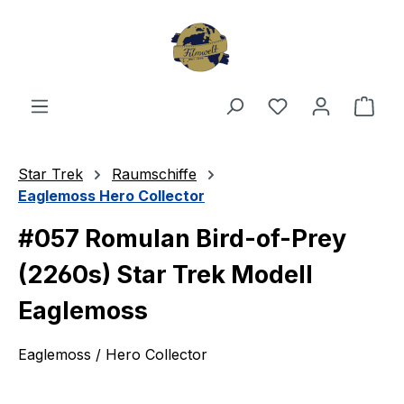
Zum Hauptinhalt springen
Du hast 0 Produ
Ware
Star Trek
Raumschiffe
Eaglemoss Hero Collector
#057 Romulan Bird-of-Prey
(2260s) Star Trek Modell
Eaglemoss
Eaglemoss / Hero Collector
Bildergalerie überspringen