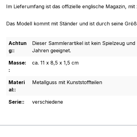
Im Lieferumfang ist das offizielle englische Magazin, m
Das Modell kommt mit Ständer und ist durch seine Größe 
Achtun
Dieser Sammlerartikel ist kein Spielzeug und 
g::
Jahren geeignet.
Masse:
ca. 11 x 8,5 x 1,5 cm
:
Materi
Metallguss mit Kunststoffteilen
al::
Serie::
verschiedene