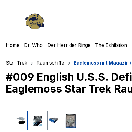
m Hauptinhalt springen
Zur Suche springen
Zur Hauptnavigation springen
Home
Dr. Who
Der Herr der Ringe
The Exhibition
Star Trek
Raumschiffe
Eaglemoss mit Magazin (
#009 English U.S.S. De
Eaglemoss Star Trek Ra
Bildergalerie überspringen