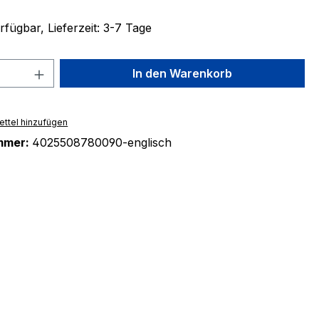
fügbar, Lieferzeit: 3-7 Tage
 Anzahl: Gib den gewünschten Wert ein 
In den Warenkorb
ttel hinzufügen
mmer:
4025508780090-englisch