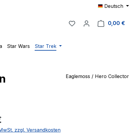
Deutsch
Du hast 0 Produkte auf 
0,00 €
Ware
a
Star Wars
Star Trek
in
Eaglemoss / Hero Collector
eis:
€
. MwSt. zzgl. Versandkosten