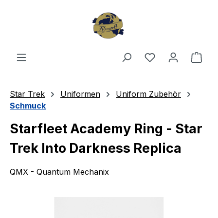
Zum Hauptinhalt springen
Du hast 0 Produ
Ware
Star Trek
Uniformen
Uniform Zubehör
Schmuck
Starfleet Academy Ring - Star
Trek Into Darkness Replica
QMX - Quantum Mechanix
Bildergalerie überspringen