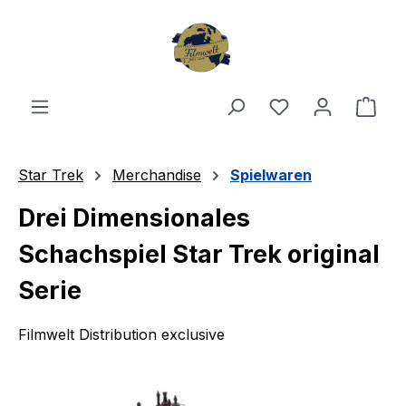
Zum Hauptinhalt springen
Du hast 0 Produ
Ware
Star Trek
Merchandise
Spielwaren
Drei Dimensionales
Schachspiel Star Trek original
Serie
Filmwelt Distribution exclusive
Bildergalerie überspringen