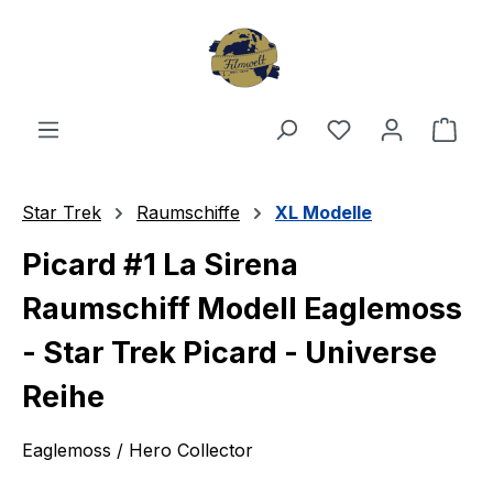
Zum Hauptinhalt springen
Du hast 0 Produ
Ware
Star Trek
Raumschiffe
XL Modelle
Picard #1 La Sirena
Raumschiff Modell Eaglemoss
- Star Trek Picard - Universe
Reihe
Eaglemoss / Hero Collector