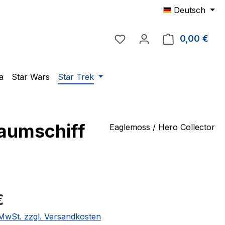
Deutsch
Du hast 0 Produkte auf 
0,00 €
Ware
a
Star Wars
Star Trek
Raumschiff
Eaglemoss / Hero Collector
eis:
€
. MwSt. zzgl. Versandkosten