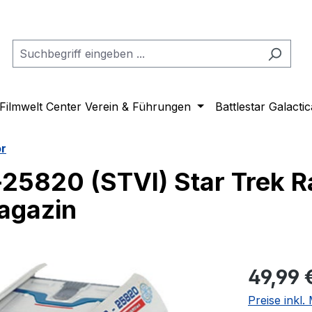
Filmwelt Center Verein & Führungen
Battlestar Galactic
or
-25820 (STVI) Star Trek 
agazin
Regulärer Pr
49,99 
Preise inkl