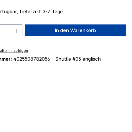
fügbar, Lieferzeit: 3-7 Tage
 Anzahl: Gib den gewünschten Wert ein 
In den Warenkorb
ttel hinzufügen
mmer:
4025508782056 - Shuttle #05 englisch