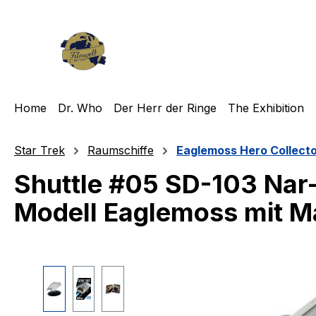
m Hauptinhalt springen
Zur Suche springen
Zur Hauptnavigation springen
Home
Dr. Who
Der Herr der Ringe
The Exhibition
Star Trek
Raumschiffe
Eaglemoss Hero Collect
Shuttle #05 SD-103 Nar
Modell Eaglemoss mit M
Bildergalerie überspringen