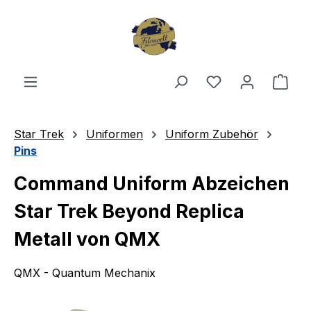
Zum Hauptinhalt springen
Du hast 0 Produ
Ware
Star Trek
Uniformen
Uniform Zubehör
Pins
Command Uniform Abzeichen
Star Trek Beyond Replica
Metall von QMX
QMX - Quantum Mechanix
Bildergalerie überspringen