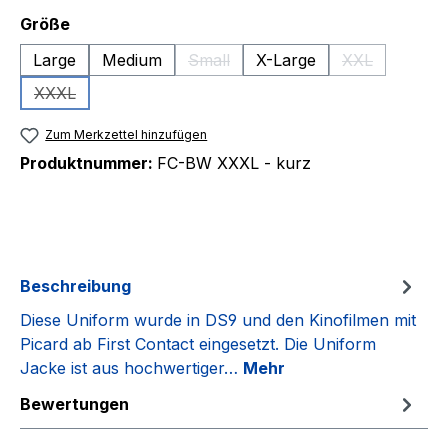
auswählen
Größe
Large
Medium
Small
X-Large
XXL
(Diese Option ist zurzeit nicht verfüg
(Diese Option 
XXXL
(Diese Option ist zurzeit nicht verfügbar.)
Zum Merkzettel hinzufügen
Produktnummer:
FC-BW XXXL - kurz
Beschreibung
Diese Uniform wurde in DS9 und den Kinofilmen mit
Picard ab First Contact eingesetzt. Die Uniform
Jacke ist aus hochwertiger…
Mehr
Bewertungen