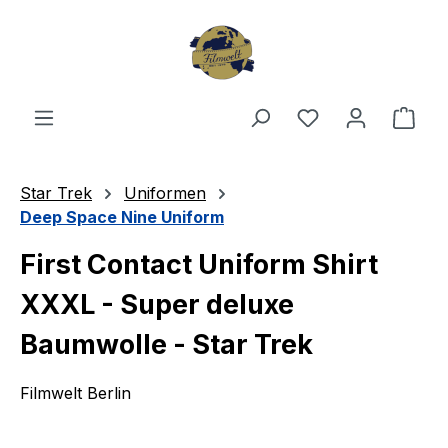
Zum Hauptinhalt springen
Du hast 0 Produ
Ware
Star Trek
Uniformen
Deep Space Nine Uniform
First Contact Uniform Shirt
XXXL - Super deluxe
Baumwolle - Star Trek
Filmwelt Berlin
Bildergalerie überspringen