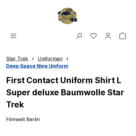
Zum Hauptinhalt springen
Du hast 0 Produ
Ware
Star Trek
Uniformen
Deep Space Nine Uniform
First Contact Uniform Shirt L
Super deluxe Baumwolle Star
Trek
Filmwelt Berlin
Bildergalerie überspringen