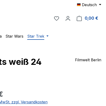
Deutsch
Du hast 0 Produkte auf 
0,00 €
Ware
a
Star Wars
Star Trek
ts weiß 24
Filmwelt Berlin
eis:
€
. MwSt. zzgl. Versandkosten