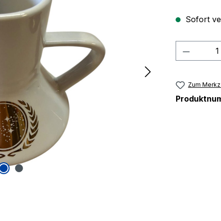
Sofort ver
Produkt
Zum Merkze
Produktnu