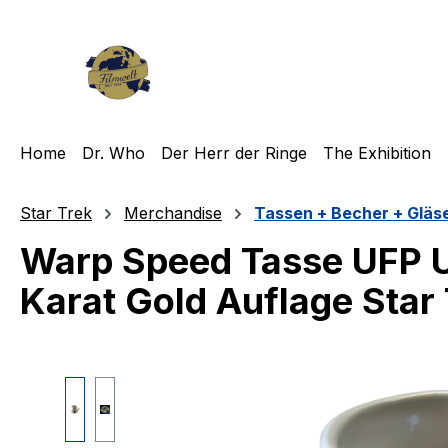
m Hauptinhalt springen
Zur Suche springen
Zur Hauptnavigation springen
Home
Dr. Who
Der Herr der Ringe
The Exhibition
Star Trek
Merchandise
Tassen + Becher + Gläs
Warp Speed Tasse UFP Un
Karat Gold Auflage Star
Bildergalerie überspringen