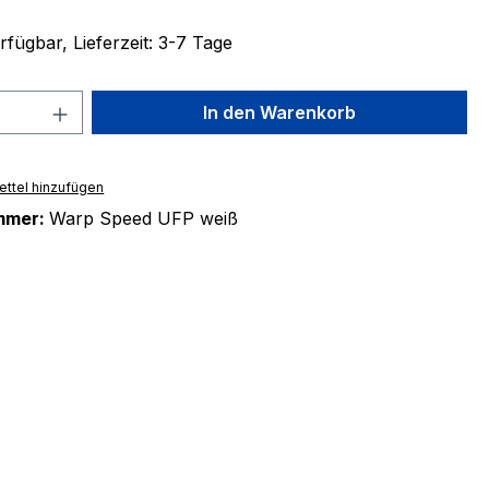
fügbar, Lieferzeit: 3-7 Tage
 Anzahl: Gib den gewünschten Wert ein 
In den Warenkorb
ttel hinzufügen
mmer:
Warp Speed UFP weiß