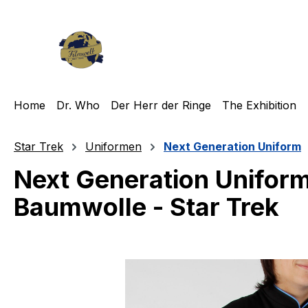
m Hauptinhalt springen
Zur Suche springen
Zur Hauptnavigation springen
Home
Dr. Who
Der Herr der Ringe
The Exhibition
Star Trek
Uniformen
Next Generation Uniform
Next Generation Uniform 
Baumwolle - Star Trek
Bildergalerie überspringen