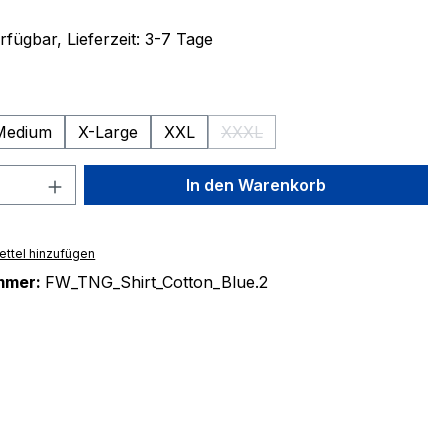
fügbar, Lieferzeit: 3-7 Tage
ählen
Medium
X-Large
XXL
XXXL
(Diese Option ist zurzeit nicht 
 Anzahl: Gib den gewünschten Wert ein 
In den Warenkorb
ttel hinzufügen
mmer:
FW_TNG_Shirt_Cotton_Blue.2