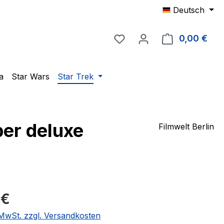
Deutsch
Du hast 0 Produkte auf 
0,00 €
Ware
a
Star Wars
Star Trek
per deluxe
Filmwelt Berlin
eis:
 €
. MwSt. zzgl. Versandkosten