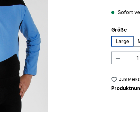
Sofort ver
ausw
Größe
Large
Produkt
Zum Merkze
Produktnu