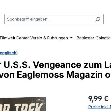
Filmwelt Center Verein & Führungen
Battlestar Galactic
englisch)
r U.S.S. Vengeance zum L
 von Eaglemoss Magazin o
Regulärer Pr
9,99 €
Preise inkl