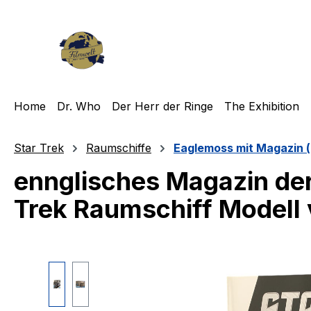
m Hauptinhalt springen
Zur Suche springen
Zur Hauptnavigation springen
Home
Dr. Who
Der Herr der Ringe
The Exhibition
Star Trek
Raumschiffe
Eaglemoss mit Magazin (
ennglisches Magazin de
Trek Raumschiff Modell
Bildergalerie überspringen