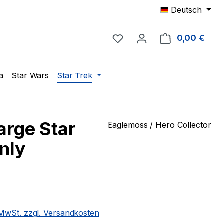
Deutsch
Du hast 0 Produkte auf 
0,00 €
Ware
a
Star Wars
Star Trek
arge Star
Eaglemoss / Hero Collector
nly
eis:
. MwSt. zzgl. Versandkosten