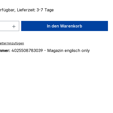
fügbar, Lieferzeit: 3-7 Tage
 Anzahl: Gib den gewünschten Wert ein 
In den Warenkorb
ttel hinzufügen
mmer:
4025508783039 - Magazin englisch only