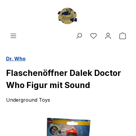
Zum Hauptinhalt springen
Du hast 0 Produ
Ware
Dr. Who
Flaschenöffner Dalek Doctor
Who Figur mit Sound
Underground Toys
Bildergalerie überspringen