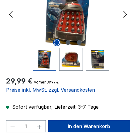
Regulärer Preis:
29,99 €
vorher 39,99 €
Preise inkl. MwSt. zzgl. Versandkosten
Sofort verfügbar, Lieferzeit: 3-7 Tage
Produkt Anzahl: Gib den gewünschten We
In den Warenkorb