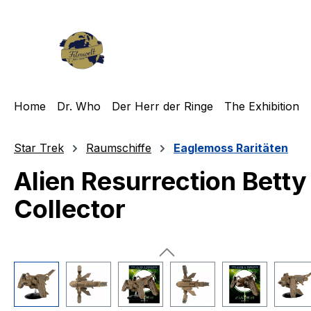
m Hauptinhalt springen
Zur Suche springen
Zur Hauptnavigation springen
Home
Dr. Who
Der Herr der Ringe
The Exhibition
Star Trek
Raumschiffe
Eaglemoss Raritäten
Alien Resurrection Bett
Collector
Bildergalerie überspringen