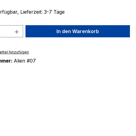
fügbar, Lieferzeit: 3-7 Tage
 Anzahl: Gib den gewünschten Wert ein 
In den Warenkorb
ttel hinzufügen
mmer:
Alien #07