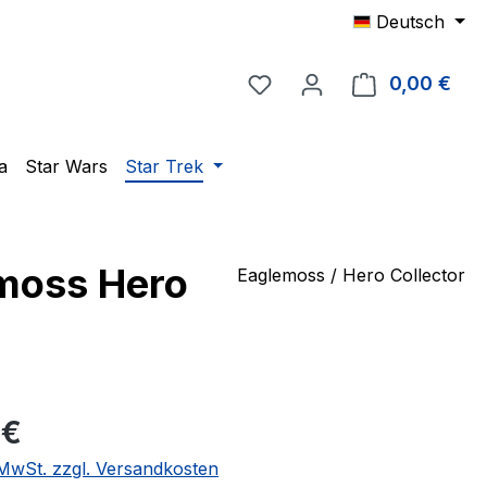
Deutsch
Du hast 0 Produkte auf 
0,00 €
Ware
a
Star Wars
Star Trek
emoss Hero
Eaglemoss / Hero Collector
eis:
 €
. MwSt. zzgl. Versandkosten