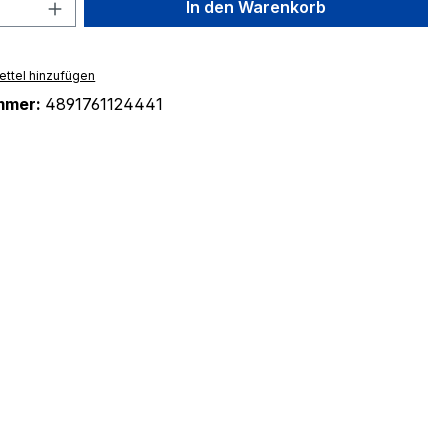
 Anzahl: Gib den gewünschten Wert ein 
In den Warenkorb
ttel hinzufügen
mmer:
4891761124441