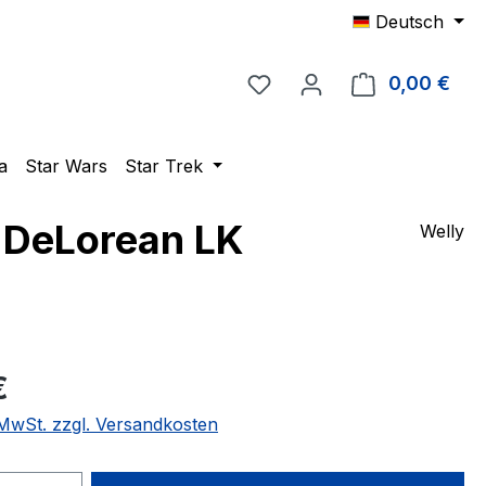
Deutsch
Du hast 0 Produkte auf 
0,00 €
Ware
a
Star Wars
Star Trek
r DeLorean LK
Welly
eis:
€
. MwSt. zzgl. Versandkosten