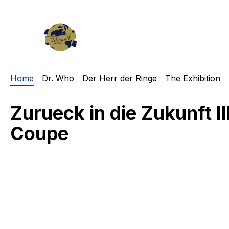
m Hauptinhalt springen
Zur Suche springen
Zur Hauptnavigation springen
Home
Dr. Who
Der Herr der Ringe
The Exhibition
Zurueck in die Zukunft I
Coupe
Bildergalerie überspringen