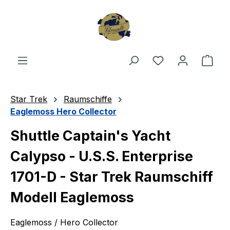
Zum Hauptinhalt springen
Du hast 0 Produ
Ware
Star Trek
Raumschiffe
Eaglemoss Hero Collector
Shuttle Captain's Yacht
Calypso - U.S.S. Enterprise
1701-D - Star Trek Raumschiff
Modell Eaglemoss
Eaglemoss / Hero Collector