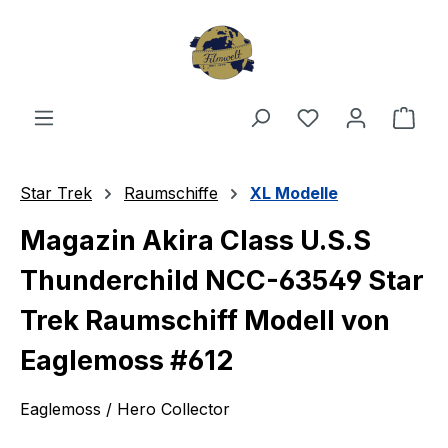
Zum Hauptinhalt springen
Du hast 0 Produ
Ware
Star Trek
Raumschiffe
XL Modelle
Magazin Akira Class U.S.S
Thunderchild NCC-63549 Star
Trek Raumschiff Modell von
Eaglemoss #612
Eaglemoss / Hero Collector