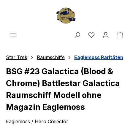
Zum Hauptinhalt springen
Du hast 0 Produ
Ware
Star Trek
Raumschiffe
Eaglemoss Raritäten
BSG #23 Galactica (Blood &
Chrome) Battlestar Galactica
Raumschiff Modell ohne
Magazin Eaglemoss
Eaglemoss / Hero Collector