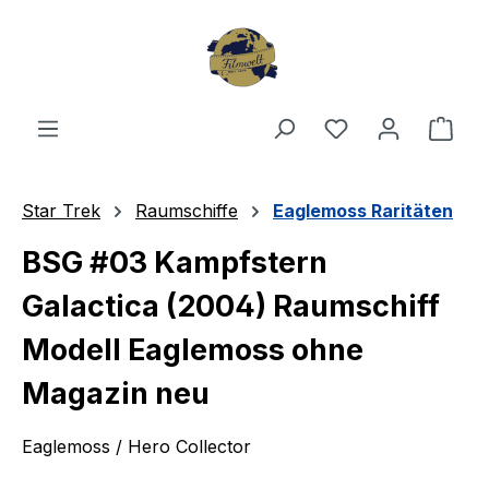
Zum Hauptinhalt springen
Du hast 0 Produ
Ware
Star Trek
Raumschiffe
Eaglemoss Raritäten
BSG #03 Kampfstern
Galactica (2004) Raumschiff
Modell Eaglemoss ohne
Magazin neu
Eaglemoss / Hero Collector